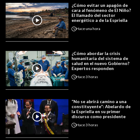
¿Cómo evitar un apagón de
cara al fenómeno de El Niño?
El llamado del sector
energético a de la Espriella
Hace
una hora
¿Cómo abordar la crisis
humanitaria del sistema de
salud en el nuevo Gobierno?
Expertos responden
Hace
3 horas
“No se abrirá camino a una
constituyente”: Abelardo de
la Espriella en su primer
discurso como presidente
Hace
3 horas