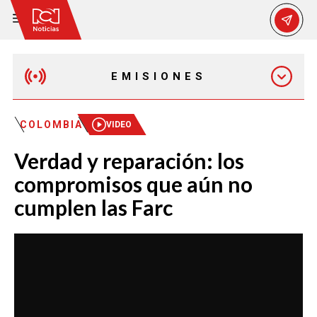
EMISIONES
MAÑANA EXPRESS
COLOMBIA
VIDEO
Verdad y reparación: los
EMISIÓN 12:30 PM
compromisos que aún no
cumplen las Farc
EMISIÓN 7:00 PM
EMISIÓN 11:30 PM