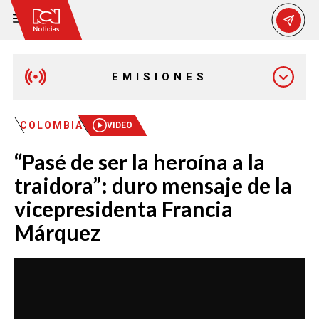
EMISIONES
EMISIÓN 12:30 PM
COLOMBIA
VIDEO
“Pasé de ser la heroína a la
EMISIÓN 7:00 PM
traidora”: duro mensaje de la
vicepresidenta Francia
Márquez