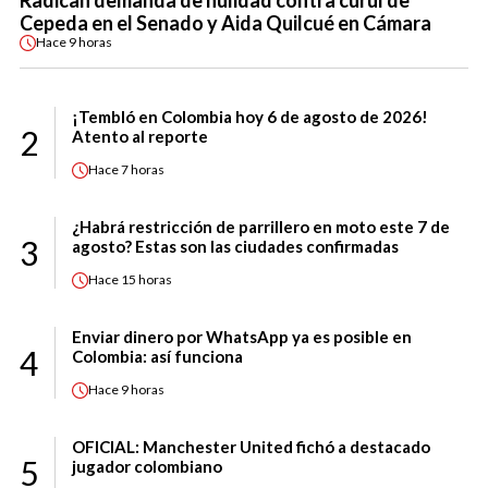
Cepeda en el Senado y Aida Quilcué en Cámara
Hace
9 horas
¡Tembló en Colombia hoy 6 de agosto de 2026!
2
Atento al reporte
Hace
7 horas
¿Habrá restricción de parrillero en moto este 7 de
3
agosto? Estas son las ciudades confirmadas
Hace
15 horas
Enviar dinero por WhatsApp ya es posible en
4
Colombia: así funciona
Hace
9 horas
OFICIAL: Manchester United fichó a destacado
5
jugador colombiano