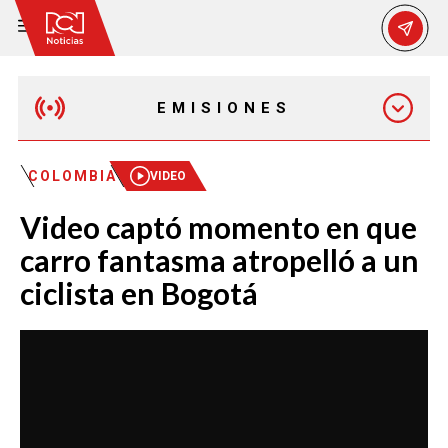
EMISIONES
MAÑANA EXPRESS
COLOMBIA
VIDEO
Video captó momento en que
EMISIÓN 12:30 PM
carro fantasma atropelló a un
ciclista en Bogotá
EMISIÓN 7:00 PM
EMISIÓN 11:30 PM