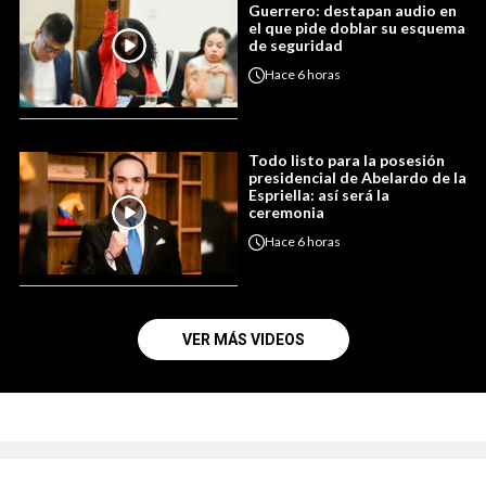
Guerrero: destapan audio en
el que pide doblar su esquema
de seguridad
Hace
6 horas
Todo listo para la posesión
presidencial de Abelardo de la
Espriella: así será la
ceremonia
Hace
6 horas
VER MÁS VIDEOS