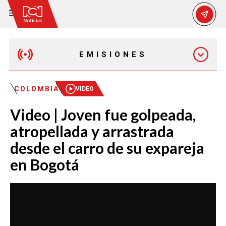
EMISIONES
EMISIÓN 12:30 PM
COLOMBIA
VIDEO
Video | Joven fue golpeada,
EMISIÓN 7:00 PM
atropellada y arrastrada
desde el carro de su expareja
en Bogotá