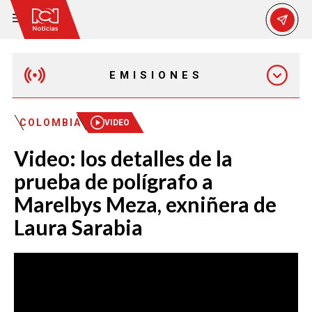
EMISIONES
MAÑANA EXPRESS
COLOMBIA
VIDEO
Video: los detalles de la
EMISIÓN 12:30 PM
prueba de polígrafo a
Marelbys Meza, exniñera de
EMISIÓN 7:00 PM
Laura Sarabia
EMISIÓN 11:30 PM