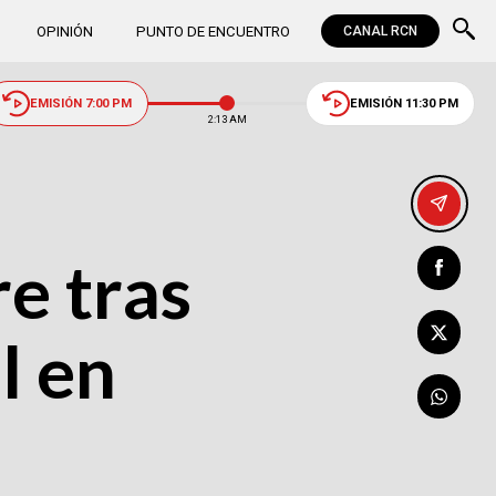
OPINIÓN
PUNTO DE ENCUENTRO
CANAL RCN
EMISIÓN 7:00 PM
EMISIÓN 11:30 PM
2:13 AM
e tras
l en