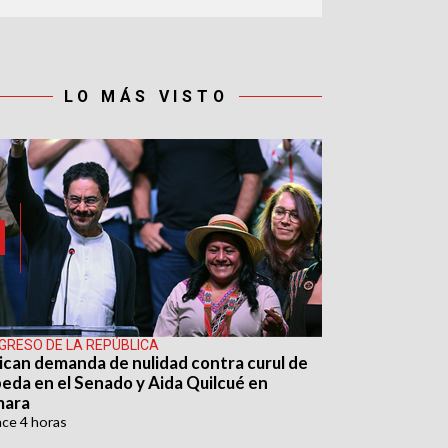
LO MÁS VISTO
GRESO DE LA REPÚBLICA
ican demanda de nulidad contra curul de
eda en el Senado y Aida Quilcué en
mara
ace
4 horas