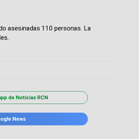
ido asesinadas 110 personas. La
des.
app de Noticias RCN
oogle News