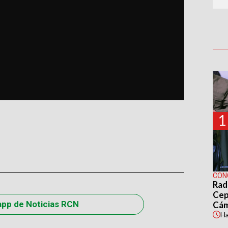
1
CON
Rad
Cep
app de Noticias RCN
Cá
H