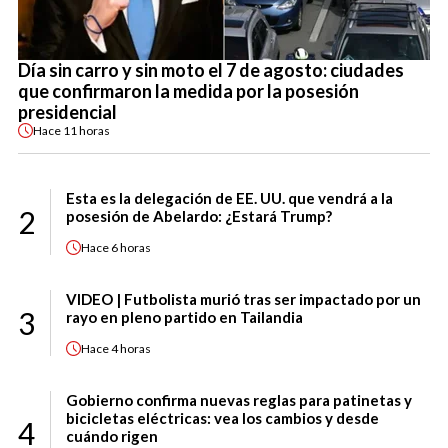
Día sin carro y sin moto el 7 de agosto: ciudades
que confirmaron la medida por la posesión
presidencial
Hace
11 horas
Esta es la delegación de EE. UU. que vendrá a la
2
posesión de Abelardo: ¿Estará Trump?
Hace
6 horas
VIDEO | Futbolista murió tras ser impactado por un
3
rayo en pleno partido en Tailandia
Hace
4 horas
Gobierno confirma nuevas reglas para patinetas y
bicicletas eléctricas: vea los cambios y desde
4
cuándo rigen