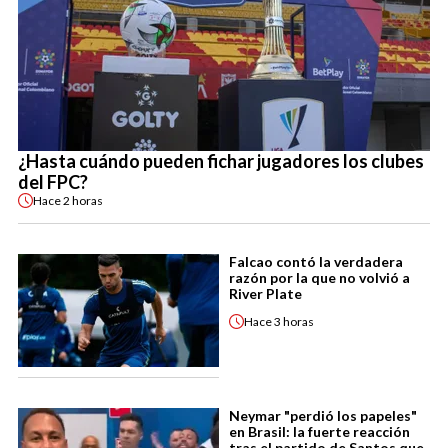
¿Hasta cuándo pueden fichar jugadores los clubes
del FPC?
Hace
2 horas
Falcao contó la verdadera
razón por la que no volvió a
River Plate
Hace
3 horas
Neymar "perdió los papeles"
en Brasil: la fuerte reacción
tras el partido de Santos que