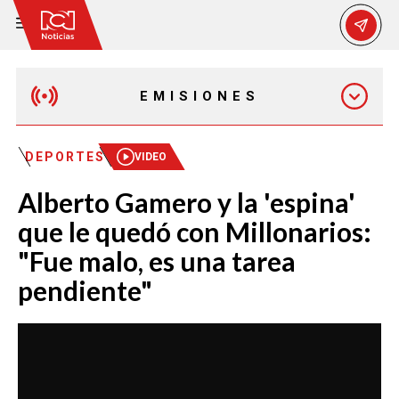
EMISIONES
MAÑANA EXPRESS
DEPORTES
VIDEO
Alberto Gamero y la 'espina'
EMISIÓN 12:30 PM
que le quedó con Millonarios:
"Fue malo, es una tarea
EMISIÓN 7:00 PM
pendiente"
EMISIÓN 11:30 PM