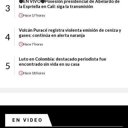
🔴EN VIVO🔴Posesión presidencial de Abelardo de
3
la Espriella en Cali: siga la transmisión
Hace
17 horas
Volcán Puracé registra violenta emisión de ceniza y
4
gases: continúa en alerta naranja
Hace
7 horas
Luto en Colombia: destacado periodista fue
5
encontrado sin vida en su casa
Hace
18 horas
EN VIDEO