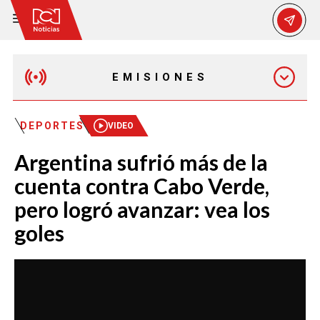
EMISIONES
EMISIÓN 12:30 PM
DEPORTES
VIDEO
Argentina sufrió más de la
EMISIÓN 7:00 PM
cuenta contra Cabo Verde,
pero logró avanzar: vea los
goles