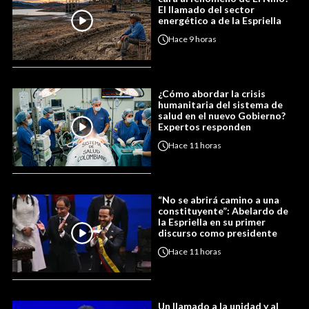
El llamado del sector
energético a de la Espriella
Hace
9 horas
¿Cómo abordar la crisis
humanitaria del sistema de
salud en el nuevo Gobierno?
Expertos responden
Hace
11 horas
“No se abrirá camino a una
constituyente”: Abelardo de
la Espriella en su primer
discurso como presidente
Hace
11 horas
Un llamado a la unidad y al