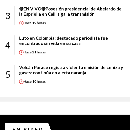
🔴EN VIVO🔴Posesión presidencial de Abelardo de
3
la Espriella en Cali: siga la transmisión
Hace
19 horas
Luto en Colombia: destacado periodista fue
4
encontrado sin vida en su casa
Hace
21 horas
Volcán Puracé registra violenta emisión de ceniza y
5
gases: continúa en alerta naranja
Hace
10 horas
EN VIDEO