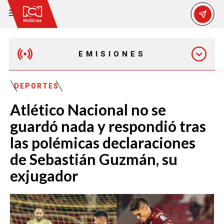
EMISIONES
EMISIÓN 12:30 PM
DEPORTES
Atlético Nacional no se
EMISIÓN 7:00 PM
guardó nada y respondió tras
las polémicas declaraciones
de Sebastián Guzmán, su
exjugador