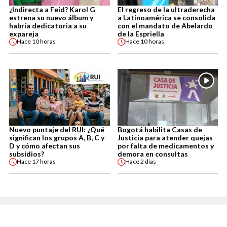
¿Indirecta a Feid? Karol G
El regreso de la ultraderecha
estrena su nuevo álbum y
a Latinoamérica se consolida
habría dedicatoria a su
con el mandato de Abelardo
expareja
de la Espriella
Hace
10 horas
Hace
10 horas
Nuevo puntaje del RUI: ¿Qué
Bogotá habilita Casas de
significan los grupos A, B, C y
Justicia para atender quejas
D y cómo afectan sus
por falta de medicamentos y
subsidios?
demora en consultas
Hace
17 horas
Hace
2 días