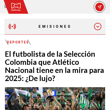
EMISIONES
MAÑANA EXPRESS
DEPORTES
El futbolista de la Selección
EMISIÓN 12:30 PM
Colombia que Atlético
Nacional tiene en la mira para
EMISIÓN 7:00 PM
2025: ¿De lujo?
EMISIÓN 11:30 PM