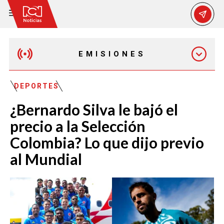
EMISIONES
MAÑANA EXPRESS
DEPORTES
¿Bernardo Silva le bajó el
EMISIÓN 12:30 PM
precio a la Selección
Colombia? Lo que dijo previo
EMISIÓN 7:00 PM
al Mundial
EMISIÓN 11:30 PM