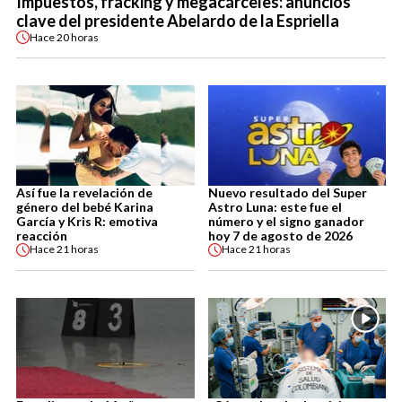
Impuestos, fracking y megacárceles: anuncios
clave del presidente Abelardo de la Espriella
Hace
20 horas
Así fue la revelación de
Nuevo resultado del Super
género del bebé Karina
Astro Luna: este fue el
García y Kris R: emotiva
número y el signo ganador
reacción
hoy 7 de agosto de 2026
Hace
21 horas
Hace
21 horas