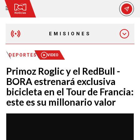
EMISIONES
EMISIÓN 12:30 PM
DEPORTES
VIDEO
Primoz Roglic y el RedBull -
EMISIÓN 7:00 PM
BORA estrenará exclusiva
bicicleta en el Tour de Francia:
este es su millonario valor