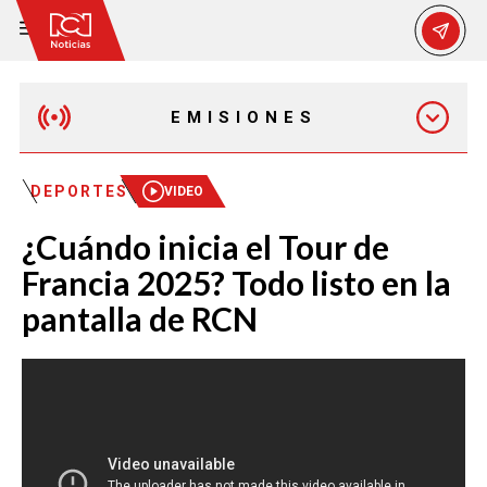
EMISIONES
MAÑANA EXPRESS
DEPORTES
VIDEO
¿Cuándo inicia el Tour de
EMISIÓN 12:30 PM
Francia 2025? Todo listo en la
pantalla de RCN
EMISIÓN 7:00 PM
EMISIÓN 11:30 PM