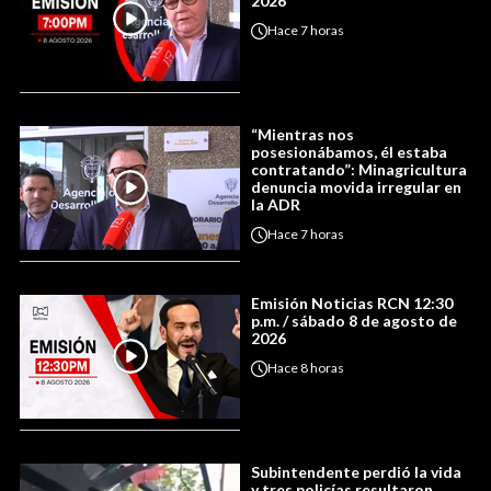
2026
Hace
7 horas
“Mientras nos
posesionábamos, él estaba
contratando”: Minagricultura
denuncia movida irregular en
la ADR
Hace
7 horas
Emisión Noticias RCN 12:30
p.m. / sábado 8 de agosto de
2026
Hace
8 horas
Subintendente perdió la vida
y tres policías resultaron