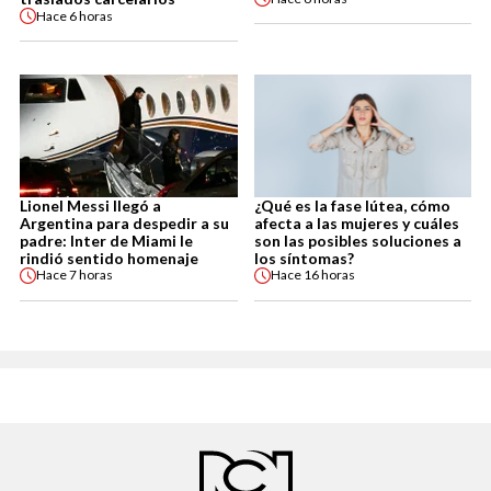
Hace
6 horas
Lionel Messi llegó a
¿Qué es la fase lútea, cómo
Argentina para despedir a su
afecta a las mujeres y cuáles
padre: Inter de Miami le
son las posibles soluciones a
rindió sentido homenaje
los síntomas?
Hace
7 horas
Hace
16 horas