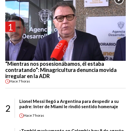
1
“Mientras nos posesionábamos, él estaba
contratando”: Minagricultura denuncia movida
irregular en la ADR
Hace
7 horas
Lionel Messi llegó a Argentina para despedir a su
2
padre: Inter de Miami le rindió sentido homenaje
Hace
7 horas
¡Tembló masivamente en Colombia hoy 8 de agosto