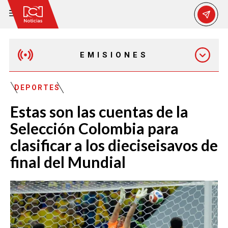
EMISIONES
MAÑANA EXPRESS
DEPORTES
Estas son las cuentas de la
EMISIÓN 12:30 PM
Selección Colombia para
clasificar a los dieciseisavos de
EMISIÓN 7:00 PM
final del Mundial
EMISIÓN 11:30 PM