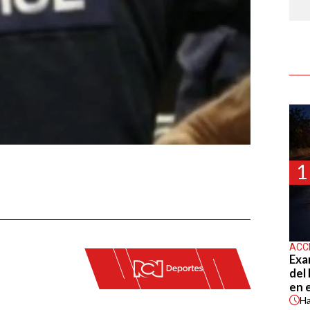
1
ACC
Exa
del
en 
H