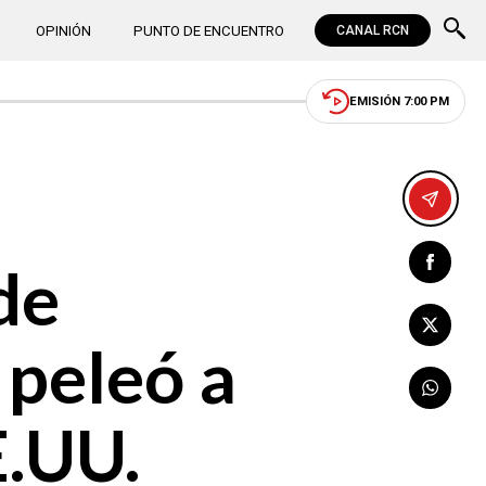
OPINIÓN
PUNTO DE ENCUENTRO
CANAL RCN
EMISIÓN 7:00 PM
de
 peleó a
E.UU.