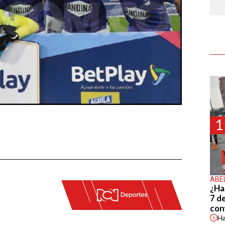
1
ABE
¿Ha
7 d
con
H