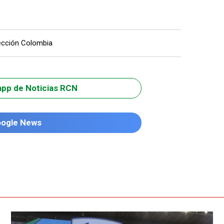
ección Colombia
app de Noticias RCN
oogle News