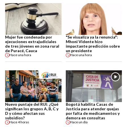
Mujer fue condenada por
"Se visualiza ya la renuncia":
ejecuciones extrajudiciales
Mhoni Vidente hizo
de tres jóvenes en zona rural
impactante predicción sobre
de Puracé, Cauca
un presidente
Hace
una hora
Hace
una hora
Nuevo puntaje del RUI: ¿Qué
Bogotá habilita Casas de
significan los grupos A, B, C y
Justicia para atender quejas
D y cómo afectan sus
por falta de medicamentos y
subsidios?
demora en consultas
Hace
4 horas
Hace
un día