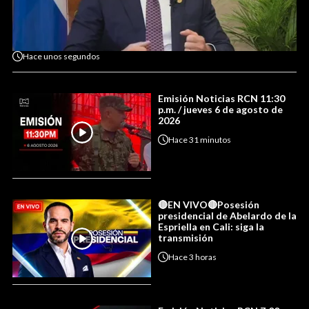
Hace
unos segundos
Emisión Noticias RCN 11:30
p.m. / jueves 6 de agosto de
2026
Hace
31 minutos
🔴EN VIVO🔴Posesión
presidencial de Abelardo de la
Espriella en Cali: siga la
transmisión
Hace
3 horas