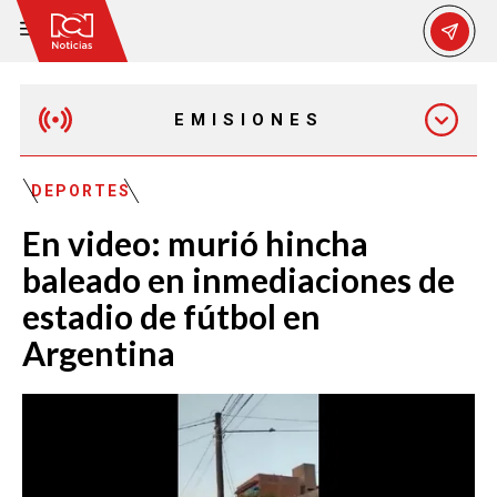
EMISIONES
EMISIÓN 12:30 PM
DEPORTES
En video: murió hincha
EMISIÓN 7:00 PM
baleado en inmediaciones de
estadio de fútbol en
Argentina