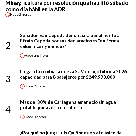
Minagricultura por resolución que habilitó sábado
como día hábil en la ADR
Hace
2 horas
Senador Iván Cepeda denunciará penalmente a
Efraín Cepeda por sus declaraciones "en forma
2
calumniosa y mendaz"
Hace
una hora
Llega a Colombia la nueva SUV de lujo híbrida 2026:
3
capacidad para 8 pasajeros por $249.990.000
Hace
2 horas
Más del 30% de Cartagena amaneció sin agua
4
potable por avería en tubería
Hace
3 horas
¿Por qué no juega Luis Quiñones en el clásico de