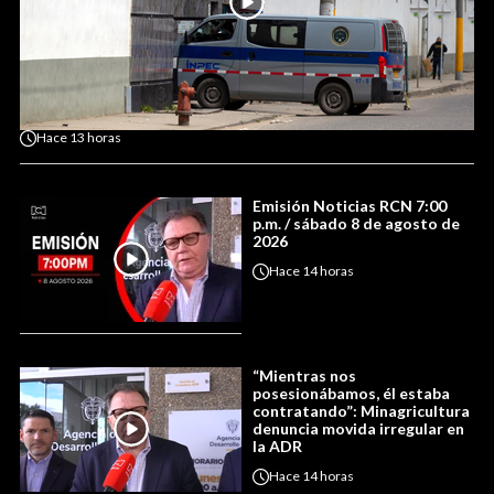
Hace
13 horas
Emisión Noticias RCN 7:00
p.m. / sábado 8 de agosto de
2026
Hace
14 horas
“Mientras nos
posesionábamos, él estaba
contratando”: Minagricultura
denuncia movida irregular en
la ADR
Hace
14 horas