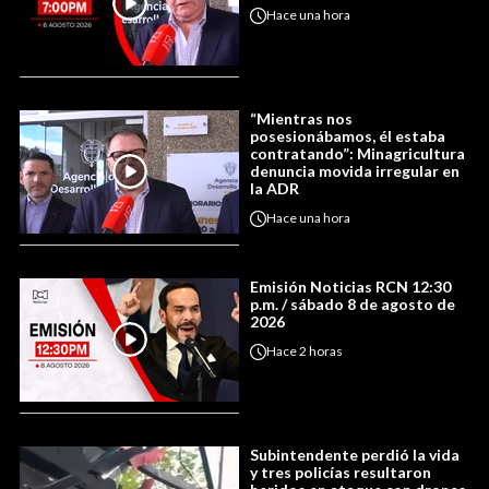
Hace
una hora
“Mientras nos
posesionábamos, él estaba
contratando”: Minagricultura
denuncia movida irregular en
la ADR
Hace
una hora
Emisión Noticias RCN 12:30
p.m. / sábado 8 de agosto de
2026
Hace
2 horas
Subintendente perdió la vida
y tres policías resultaron