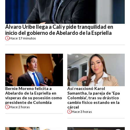
Álvaro Uribe llega a Cali y pide tranquilidad en
inicio del gobierno de Abelardo de la Espriella
Hace
17 minutos
Bernie Moreno felicita a
Así reaccionó Karol
Abelardo de la Espriella en
Samantha, la pareja de 'Epa
vísperas de su posesión como
Colombia', tras su drástico
presidente de Colombia
cambio físico estando en la
cárcel
Hace
2 horas
Hace
3 horas