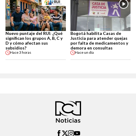
Nuevo puntaje del RUI: ¿Qué
Bogotá habilita Casas de
significan los grupos A, B, C y
Justicia para atender quejas
D y cómo afectan sus
por falta de medicamentos y
subsidios?
demora en consultas
Hace
3 horas
Hace
un día