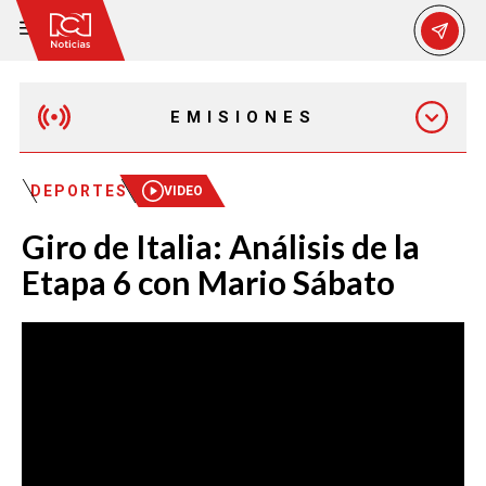
EMISIONES
MAÑANA EXPRESS
DEPORTES
VIDEO
Giro de Italia: Análisis de la
EMISIÓN 12:30 PM
Etapa 6 con Mario Sábato
EMISIÓN 7:00 PM
EMISIÓN 11:30 PM