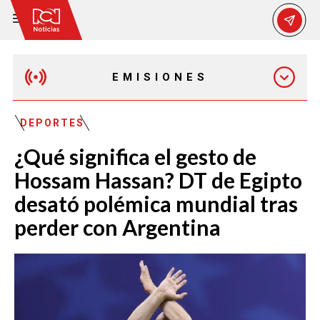
EMISIONES
MAÑANA EXPRESS
DEPORTES
¿Qué significa el gesto de
EMISIÓN 12:30 PM
Hossam Hassan? DT de Egipto
desató polémica mundial tras
EMISIÓN 7:00 PM
perder con Argentina
EMISIÓN 11:30 PM