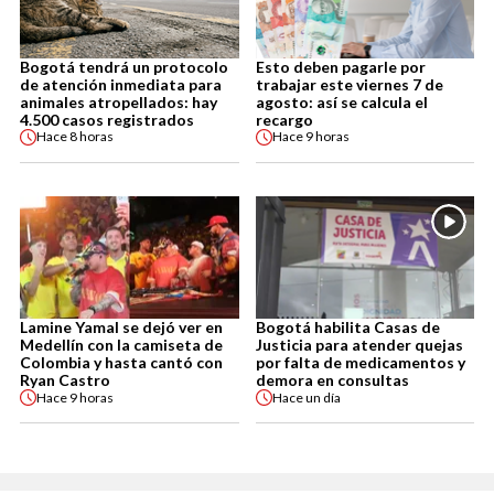
Bogotá tendrá un protocolo
Esto deben pagarle por
de atención inmediata para
trabajar este viernes 7 de
animales atropellados: hay
agosto: así se calcula el
4.500 casos registrados
recargo
Hace
8 horas
Hace
9 horas
Lamine Yamal se dejó ver en
Bogotá habilita Casas de
Medellín con la camiseta de
Justicia para atender quejas
Colombia y hasta cantó con
por falta de medicamentos y
Ryan Castro
demora en consultas
Hace
9 horas
Hace
un día