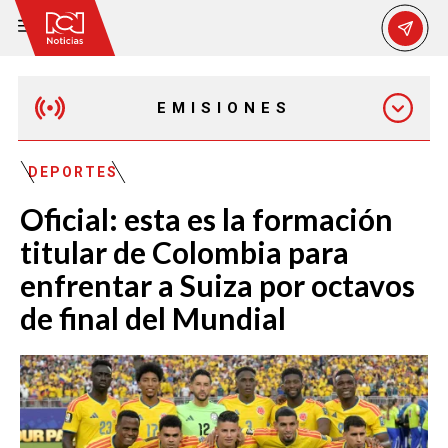
EMISIONES
MAÑANA EXPRESS
DEPORTES
Oficial: esta es la formación
EMISIÓN 12:30 PM
titular de Colombia para
enfrentar a Suiza por octavos
EMISIÓN 7:00 PM
de final del Mundial
EMISIÓN 11:30 PM