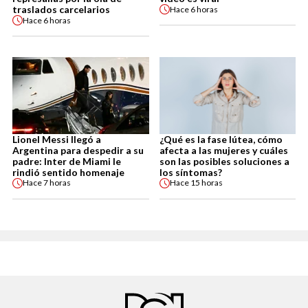
traslados carcelarios
Hace
6 horas
Hace
6 horas
Lionel Messi llegó a
¿Qué es la fase lútea, cómo
Argentina para despedir a su
afecta a las mujeres y cuáles
padre: Inter de Miami le
son las posibles soluciones a
rindió sentido homenaje
los síntomas?
Hace
7 horas
Hace
15 horas