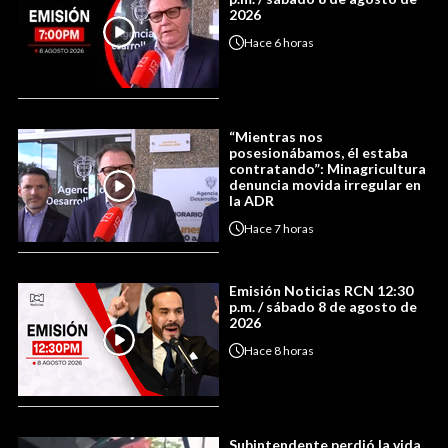
2026
Hace
6 horas
“Mientras nos
posesionábamos, él estaba
contratando”: Minagricultura
denuncia movida irregular en
la ADR
Hace
7 horas
Emisión Noticias RCN 12:30
p.m. / sábado 8 de agosto de
2026
Hace
8 horas
Subintendente perdió la vida