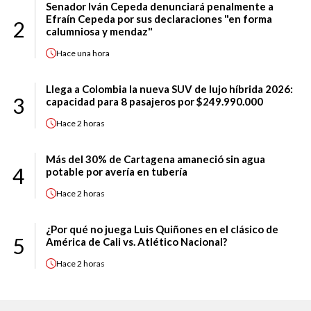
Senador Iván Cepeda denunciará penalmente a
Efraín Cepeda por sus declaraciones "en forma
2
calumniosa y mendaz"
Hace
una hora
Llega a Colombia la nueva SUV de lujo híbrida 2026:
3
capacidad para 8 pasajeros por $249.990.000
Hace
2 horas
Más del 30% de Cartagena amaneció sin agua
4
potable por avería en tubería
Hace
2 horas
¿Por qué no juega Luis Quiñones en el clásico de
5
América de Cali vs. Atlético Nacional?
Hace
2 horas