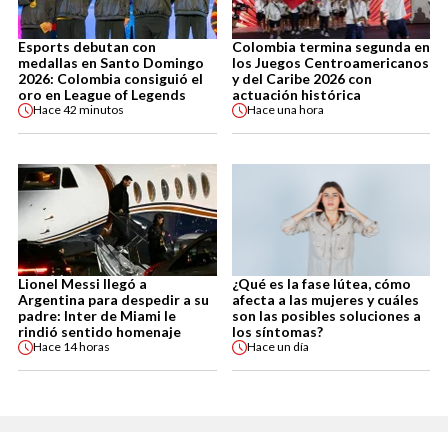
Esports debutan con
Colombia termina segunda en
medallas en Santo Domingo
los Juegos Centroamericanos
2026: Colombia consiguió el
y del Caribe 2026 con
oro en League of Legends
actuación histórica
Hace
42 minutos
Hace
una hora
Lionel Messi llegó a
¿Qué es la fase lútea, cómo
Argentina para despedir a su
afecta a las mujeres y cuáles
padre: Inter de Miami le
son las posibles soluciones a
rindió sentido homenaje
los síntomas?
Hace
14 horas
Hace
un día