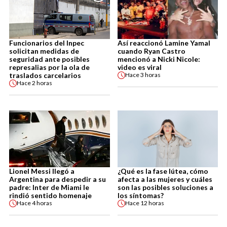
Funcionarios del Inpec
Así reaccionó Lamine Yamal
solicitan medidas de
cuando Ryan Castro
seguridad ante posibles
mencionó a Nicki Nicole:
represalias por la ola de
video es viral
traslados carcelarios
Hace
3 horas
Hace
2 horas
Lionel Messi llegó a
¿Qué es la fase lútea, cómo
Argentina para despedir a su
afecta a las mujeres y cuáles
padre: Inter de Miami le
son las posibles soluciones a
rindió sentido homenaje
los síntomas?
Hace
4 horas
Hace
12 horas