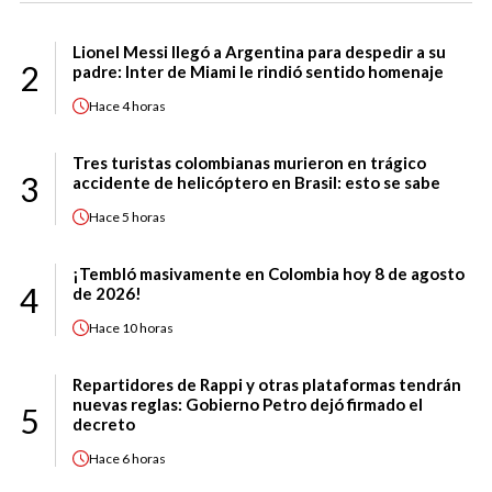
Lionel Messi llegó a Argentina para despedir a su
2
padre: Inter de Miami le rindió sentido homenaje
Hace
4 horas
Tres turistas colombianas murieron en trágico
3
accidente de helicóptero en Brasil: esto se sabe
Hace
5 horas
¡Tembló masivamente en Colombia hoy 8 de agosto
4
de 2026!
Hace
10 horas
Repartidores de Rappi y otras plataformas tendrán
nuevas reglas: Gobierno Petro dejó firmado el
5
decreto
Hace
6 horas