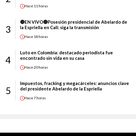
Hace
11 horas
🔴EN VIVO🔴Posesión presidencial de Abelardo de
3
la Espriella en Cali: siga la transmisión
Hace
18 horas
Luto en Colombia: destacado periodista fue
4
encontrado sin vida en su casa
Hace
20 horas
Impuestos, fracking y megacárceles: anuncios clave
5
del presidente Abelardo de la Espriella
Hace
7 horas