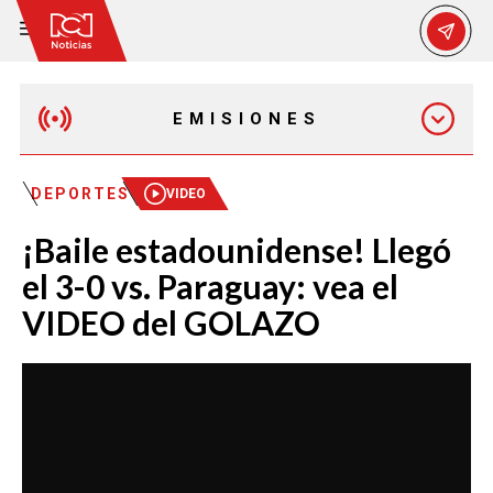
EMISIONES
MAÑANA EXPRESS
DEPORTES
VIDEO
¡Baile estadounidense! Llegó
EMISIÓN 12:30 PM
el 3-0 vs. Paraguay: vea el
VIDEO del GOLAZO
EMISIÓN 7:00 PM
EMISIÓN 11:30 PM