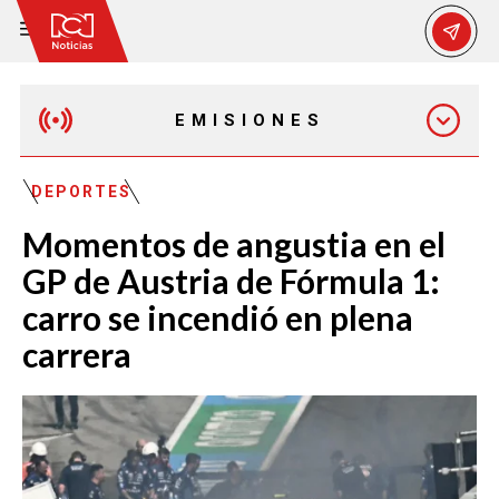
EMISIONES
MAÑANA EXPRESS
DEPORTES
Momentos de angustia en el
EMISIÓN 12:30 PM
GP de Austria de Fórmula 1:
carro se incendió en plena
EMISIÓN 7:00 PM
carrera
EMISIÓN 11:30 PM