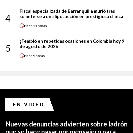
Fiscal especializada de Barranquilla murió tras
4
someterse a una liposucción en prestigiosa clínica
Hace
11 horas
¡Tembló en repetidas ocasiones en Colombia hoy 9
5
de agosto de 2026!
Hace
9 horas
EN VIDEO
Nuevas denuncias advierten sobre ladrón
que se hace pasar por mensajero para