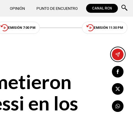
OPINIÓN
PUNTO DE ENCUENTRO
CANAL RCN
EMISIÓN 7:00 PM
EMISIÓN 11:30 PM
metieron
si en los