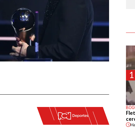
1
BOG
Flet
cer
H