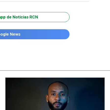
app de Noticias RCN
oogle News