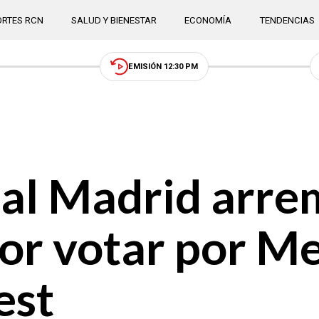
RTES RCN
SALUD Y BIENESTAR
ECONOMÍA
TENDENCIAS
EMISIÓN 12:30 PM
eal Madrid arre
or votar por Mes
est