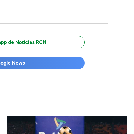
app de Noticias RCN
oogle News