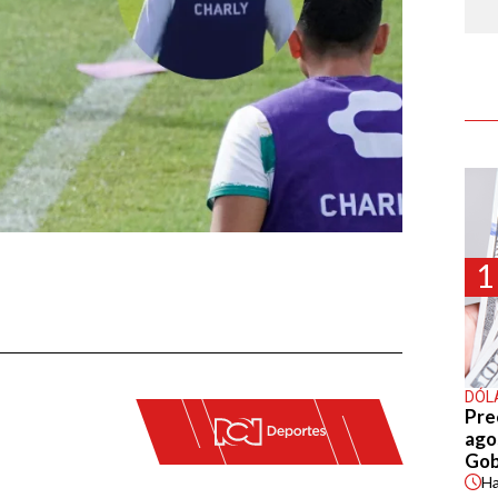
1
DÓL
Pre
agos
Gob
H