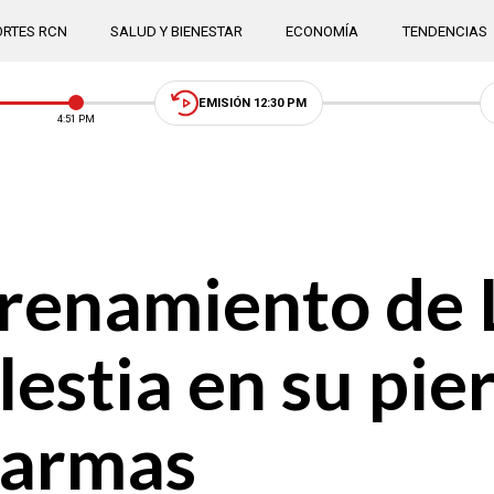
RTES RCN
SALUD Y BIENESTAR
ECONOMÍA
TENDENCIAS
EMISIÓN 12:30 PM
4:51 PM
trenamiento de
estia en su pie
larmas