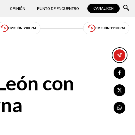
OPINIÓN
PUNTO DE ENCUENTRO
CANAL RCN
EMISIÓN 7:00 PM
EMISIÓN 11:30 PM
 León con
rna