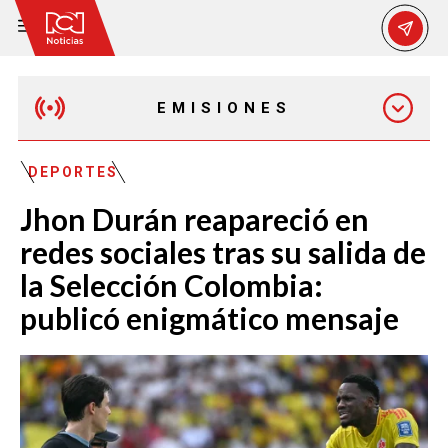
EMISIONES
MAÑANA EXPRESS
DEPORTES
Jhon Durán reapareció en
EMISIÓN 12:30 PM
redes sociales tras su salida de
la Selección Colombia:
EMISIÓN 7:00 PM
publicó enigmático mensaje
EMISIÓN 11:30 PM