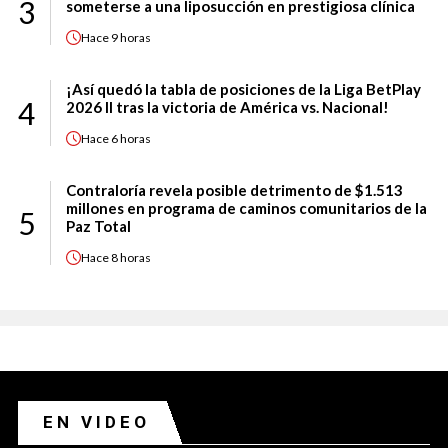
3
someterse a una liposucción en prestigiosa clínica
Hace
9 horas
¡Así quedó la tabla de posiciones de la Liga BetPlay
4
2026 II tras la victoria de América vs. Nacional!
Hace
6 horas
Contraloría revela posible detrimento de $1.513
millones en programa de caminos comunitarios de la
5
Paz Total
Hace
8 horas
EN VIDEO