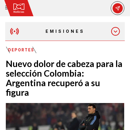
EMISIONES
MAÑANA EXPRESS
DEPORTES
Nuevo dolor de cabeza para la
EMISIÓN 12:30 PM
selección Colombia:
Argentina recuperó a su
EMISIÓN 7:00 PM
figura
EMISIÓN 11:30 PM