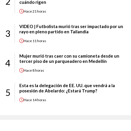
2
cuándo rigen
Hace
21 horas
VIDEO | Futbolista murió tras ser impactado por un
3
rayo en pleno partido en Tailandia
Hace
11 horas
Mujer murió tras caer con su camioneta desde un
4
tercer piso de un parqueadero en Medellín
Hace
8 horas
Esta es la delegación de EE. UU. que vendrá a la
5
posesión de Abelardo: ¿Estará Trump?
Hace
14 horas