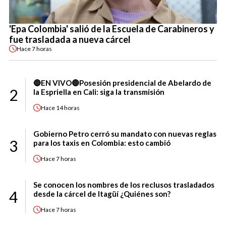
'Epa Colombia' salió de la Escuela de Carabineros y
fue trasladada a nueva cárcel
Hace
7 horas
🔴EN VIVO🔴Posesión presidencial de Abelardo de
2
la Espriella en Cali: siga la transmisión
Hace
14 horas
Gobierno Petro cerró su mandato con nuevas reglas
3
para los taxis en Colombia: esto cambió
Hace
7 horas
Se conocen los nombres de los reclusos trasladados
4
desde la cárcel de Itagüí ¿Quiénes son?
Hace
7 horas