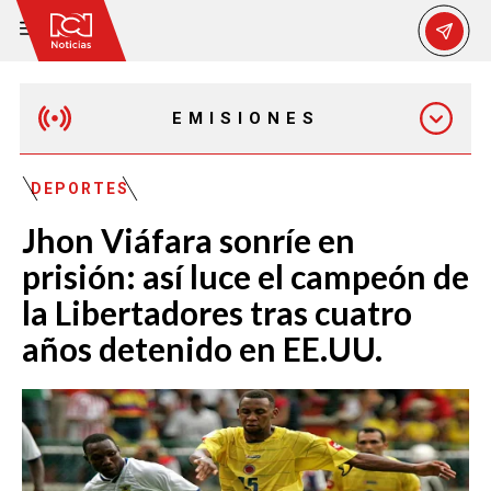
EMISIONES
MAÑANA EXPRESS
DEPORTES
Jhon Viáfara sonríe en
EMISIÓN 12:30 PM
prisión: así luce el campeón de
la Libertadores tras cuatro
EMISIÓN 7:00 PM
años detenido en EE.UU.
EMISIÓN 11:30 PM