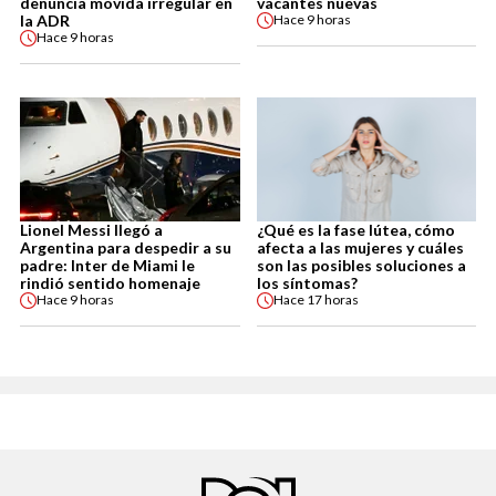
denuncia movida irregular en
vacantes nuevas
la ADR
Hace
9 horas
Hace
9 horas
Lionel Messi llegó a
¿Qué es la fase lútea, cómo
Argentina para despedir a su
afecta a las mujeres y cuáles
padre: Inter de Miami le
son las posibles soluciones a
rindió sentido homenaje
los síntomas?
Hace
9 horas
Hace
17 horas