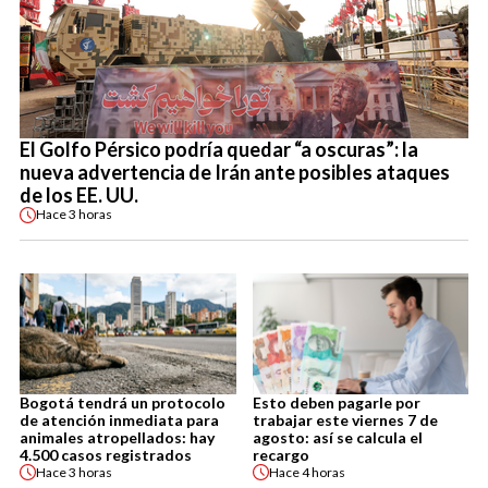
El Golfo Pérsico podría quedar “a oscuras”: la
nueva advertencia de Irán ante posibles ataques
de los EE. UU.
Hace
3 horas
Bogotá tendrá un protocolo
Esto deben pagarle por
de atención inmediata para
trabajar este viernes 7 de
animales atropellados: hay
agosto: así se calcula el
4.500 casos registrados
recargo
Hace
3 horas
Hace
4 horas