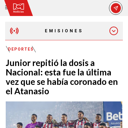
EMISIONES
MAÑANA EXPRESS
DEPORTES
Junior repitió la dosis a
EMISIÓN 12:30 PM
Nacional: esta fue la última
vez que se había coronado en
EMISIÓN 7:00 PM
el Atanasio
EMISIÓN 11:30 PM