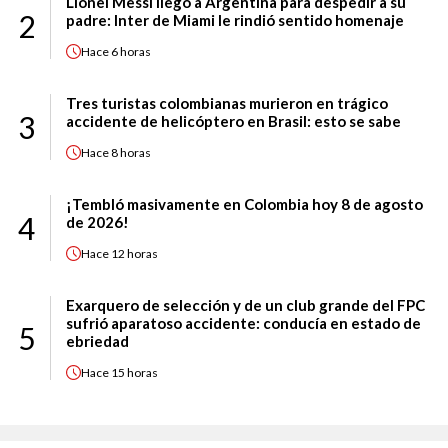
Lionel Messi llegó a Argentina para despedir a su
2
padre: Inter de Miami le rindió sentido homenaje
Hace
6 horas
Tres turistas colombianas murieron en trágico
3
accidente de helicóptero en Brasil: esto se sabe
Hace
8 horas
¡Tembló masivamente en Colombia hoy 8 de agosto
4
de 2026!
Hace
12 horas
Exarquero de selección y de un club grande del FPC
sufrió aparatoso accidente: conducía en estado de
5
ebriedad
Hace
15 horas