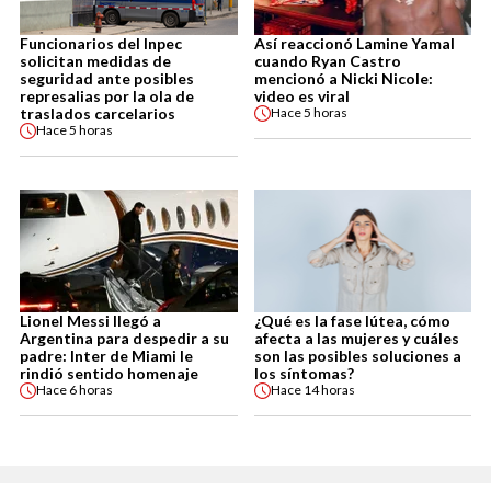
Funcionarios del Inpec
Así reaccionó Lamine Yamal
solicitan medidas de
cuando Ryan Castro
seguridad ante posibles
mencionó a Nicki Nicole:
represalias por la ola de
video es viral
traslados carcelarios
Hace
5 horas
Hace
5 horas
Lionel Messi llegó a
¿Qué es la fase lútea, cómo
Argentina para despedir a su
afecta a las mujeres y cuáles
padre: Inter de Miami le
son las posibles soluciones a
rindió sentido homenaje
los síntomas?
Hace
6 horas
Hace
14 horas