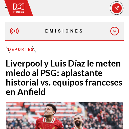
EMISIONES
EMISIÓN 12:30 PM
DEPORTES
Liverpool y Luis Díaz le meten
EMISIÓN 7:00 PM
miedo al PSG: aplastante
historial vs. equipos franceses
en Anfield