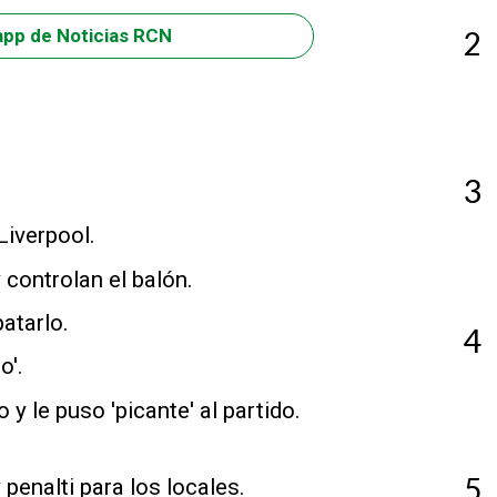
2
app de Noticias RCN
3
Liverpool.
y controlan el balón.
atarlo.
4
o'.
y le puso 'picante' al partido.
5
 penalti para los locales.