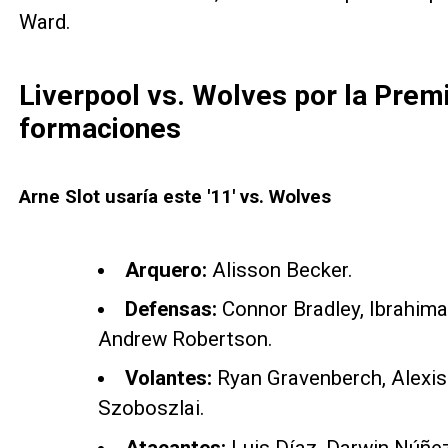
Ward.
Liverpool vs. Wolves por la Prem
formaciones
Arne Slot usaría este '11' vs. Wolves
Arquero:
Alisson Becker.
Defensas:
Connor Bradley, Ibrahima 
Andrew Robertson.
Volantes:
Ryan Gravenberch, Alexis
Szoboszlai.
Atacantes:
Luis Díaz, Darwin Núñe