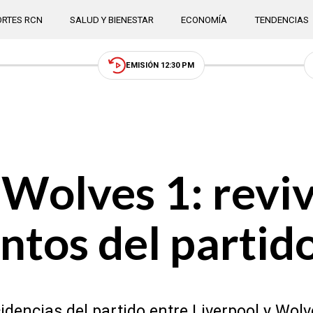
RTES RCN
SALUD Y BIENESTAR
ECONOMÍA
TENDENCIAS
EMISIÓN 12:30 PM
 Wolves 1: reviv
tos del partid
dencias del partido entre Liverpool y Wolve