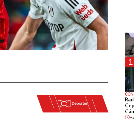
1
CON
Rad
Cep
Cá
H