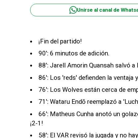
Unirse al canal de Whats
¡Fin del partido!
90': 6 minutos de adición.
88': Jarell Amorin Quansah salvó a 
86': Los 'reds' defienden la ventaja 
76': Los Wolves están cerca de emp
71': Wataru Endō reemplazó a 'Luch
66': Matheus Cunha anotó un golazo 
¡2-1!
58': El VAR revisó la jugada y no hay