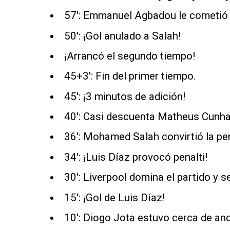
57': Emmanuel Agbadou le cometió p
50': ¡Gol anulado a Salah!
¡Arrancó el segundo tiempo!
45+3': Fin del primer tiempo.
45': ¡3 minutos de adición!
40': Casi descuenta Matheus Cunha
36': Mohamed Salah convirtió la pe
34': ¡Luis Díaz provocó penalti!
30': Liverpool domina el partido y s
15': ¡Gol de Luis Díaz!
10': Diogo Jota estuvo cerca de ano