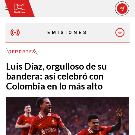
EMISIONES
MAÑANA EXPRESS
DEPORTES
Luis Díaz, orgulloso de su
EMISIÓN 12:30 PM
bandera: así celebró con
Colombia en lo más alto
EMISIÓN 7:00 PM
EMISIÓN 11:30 PM