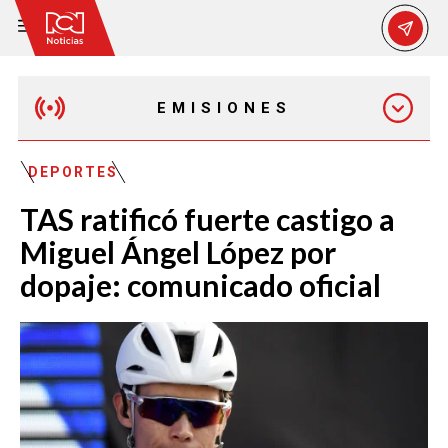
EMISIONES
MAÑANA EXPRESS
DEPORTES
TAS ratificó fuerte castigo a
EMISIÓN 12:30 PM
Miguel Ángel López por
dopaje: comunicado oficial
EMISIÓN 7:00 PM
EMISIÓN 11:30 PM