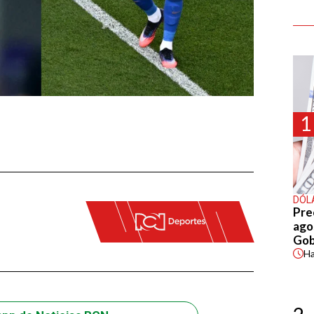
1
DÓL
Pre
agos
Gob
H