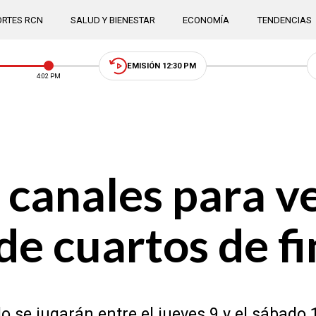
RTES RCN
SALUD Y BIENESTAR
ECONOMÍA
TENDENCIAS
EMISIÓN 12:30 PM
4:03 PM
 canales para 
de cuartos de fi
 se jugarán entre el jueves 9 y el sábado 1