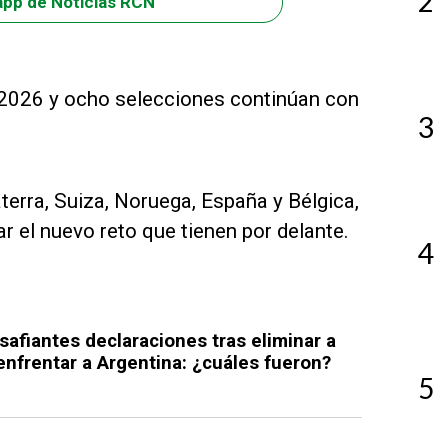
2
app de Noticias RCN
l 2026 y ocho selecciones continúan con
3
aterra, Suiza, Noruega, España y Bélgica,
 el nuevo reto que tienen por delante.
4
safiantes declaraciones tras eliminar a
enfrentar a Argentina: ¿cuáles fueron?
5