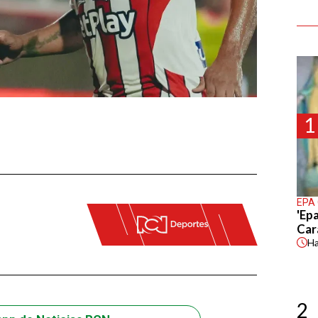
1
EPA
'Epa
Car
H
2