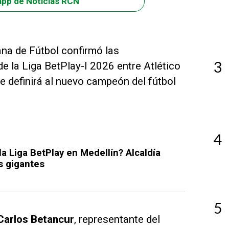
app de Noticias RCN
na de Fútbol confirmó las
3
 de la Liga BetPlay-I 2026 entre Atlético
e definirá al nuevo campeón del fútbol
4
 la Liga BetPlay en Medellín? Alcaldía
s gigantes
5
 Carlos Betancur
, representante del