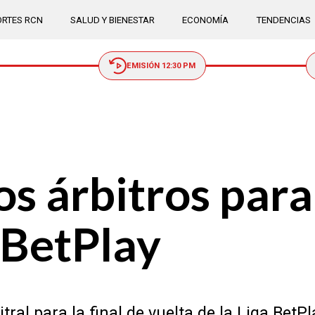
RTES RCN
SALUD Y BIENESTAR
ECONOMÍA
TENDENCIAS
EMISIÓN 12:30 PM
s árbitros para
a BetPlay
ral para la final de vuelta de la Liga BetPl