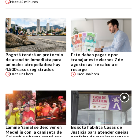
Hace
42 minutos
Bogotá tendrá un protocolo
Esto deben pagarle por
de atención inmediata para
trabajar este viernes 7 de
animales atropellados: hay
agosto: así se calcula el
4.500 casos registrados
recargo
Hace
una hora
Hace
una hora
Lamine Yamal se dejó ver en
Bogotá habilita Casas de
Medellín con la camiseta de
Justicia para atender quejas
Colombia y hasta cantó con
por falta de medicamentos y