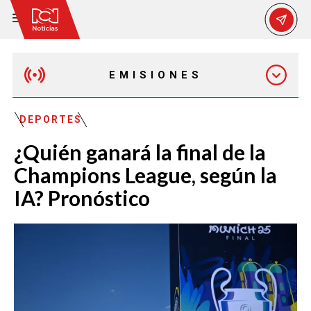
EMISIONES
MAÑANA EXPRESS
DEPORTES
¿Quién ganará la final de la
EMISIÓN 12:30 PM
Champions League, según la
IA? Pronóstico
EMISIÓN 7:00 PM
EMISIÓN 11:30 PM