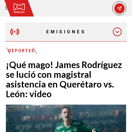
EMISIONES
MAÑANA EXPRESS
DEPORTES
¡Qué mago! James Rodríguez
EMISIÓN 12:30 PM
se lució con magistral
asistencia en Querétaro vs.
EMISIÓN 7:00 PM
León: video
EMISIÓN 11:30 PM