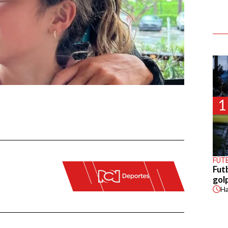
1
FÚT
Fut
gol
H