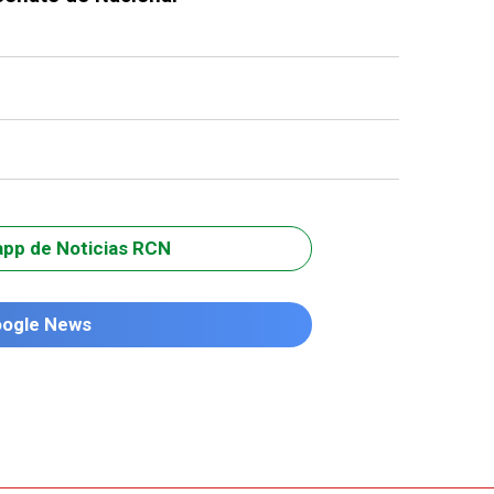
app de Noticias RCN
oogle News