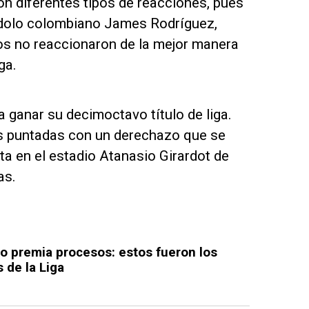
n diferentes tipos de reacciones, pues
 ídolo colombiano James Rodríguez,
os no reaccionaron de la mejor manera
ga.
a ganar su decimoctavo título de liga.
as puntadas con un derechazo que se
sta en el estadio Atanasio Girardot de
as.
no premia procesos: estos fueron los
 de la Liga