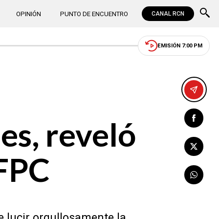
OPINIÓN
PUNTO DE ENCUENTRO
CANAL RCN
EMISIÓN 7:00 PM
es, reveló
 FPC
e lucir orgullosamente la