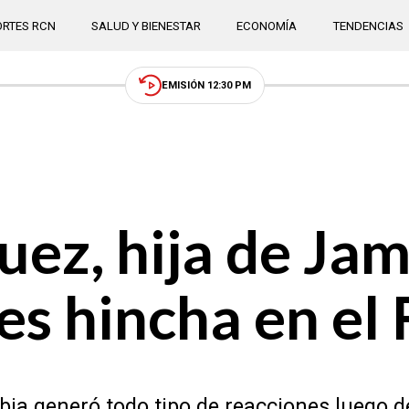
RTES RCN
SALUD Y BIENESTAR
ECONOMÍA
TENDENCIAS
EMISIÓN 12:30 PM
ez, hija de Jam
es hincha en el
mbia generó todo tipo de reacciones luego d