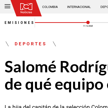
COLOMBIA
INTERNACIONAL
DEPO
EMISIONES
11:14 AM
DEPORTES
Salomé Rodrígu
de qué equipo 
La hija del capitán de la selección Colo