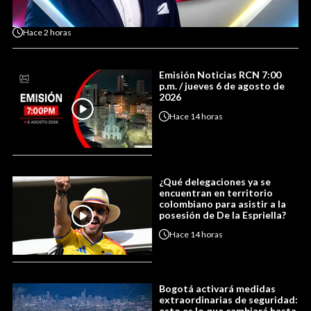
Hace
2 horas
Emisión Noticias RCN 7:00
p.m. / jueves 6 de agosto de
2026
Hace
14 horas
¿Qué delegaciones ya se
encuentran en territorio
colombiano para asistir a la
posesión de De la Espriella?
Hace
14 horas
Bogotá activará medidas
extraordinarias de seguridad:
esto es lo que cambiará hasta