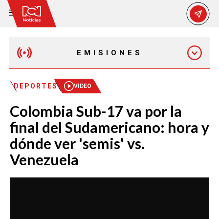
EMISIONES
MAÑANA EXPRESS
DEPORTES
VIDEO
Colombia Sub-17 va por la
EMISIÓN 12:30 PM
final del Sudamericano: hora y
dónde ver 'semis' vs.
EMISIÓN 7:00 PM
Venezuela
EMISIÓN 11:30 PM