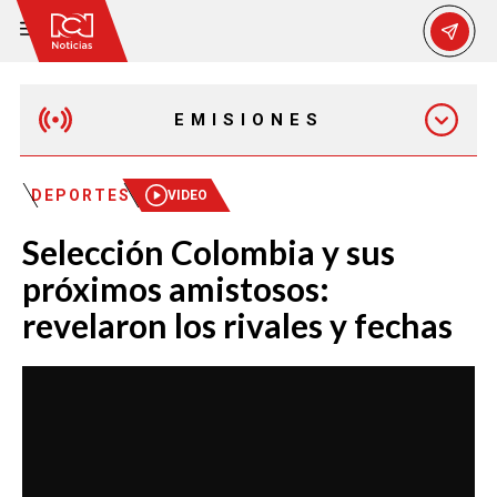
EMISIONES
EMISIÓN 12:30 PM
DEPORTES
VIDEO
Selección Colombia y sus
EMISIÓN 7:00 PM
próximos amistosos:
revelaron los rivales y fechas