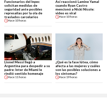
Funcionarios del Inpec
Así reaccionó Lamine Yamal
solicitan medidas de
cuando Ryan Castro
seguridad ante posibles
mencionó a Nicki Nicole:
represalias por la ola de
video es viral
traslados carcelarios
Hace
10 horas
Hace
10 horas
Lionel Messi llegó a
¿Qué es la fase lútea, cómo
Argentina para despedir a su
afecta a las mujeres y cuáles
padre: Inter de Miami le
son las posibles soluciones a
rindió sentido homenaje
los síntomas?
Hace
11 horas
Hace
19 horas