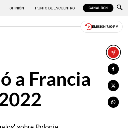
OPINIÓN
PUNTO DE ENCUENTRO
CANAL RCN
EMISIÓN 7:00 PM
ó a Francia
r 2022
galos' sobre Polonia.