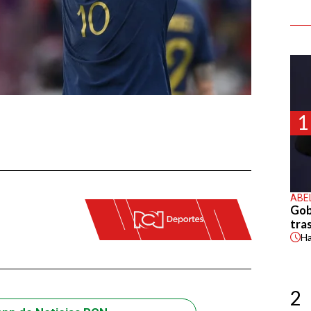
1
ABE
Gob
tras
H
2