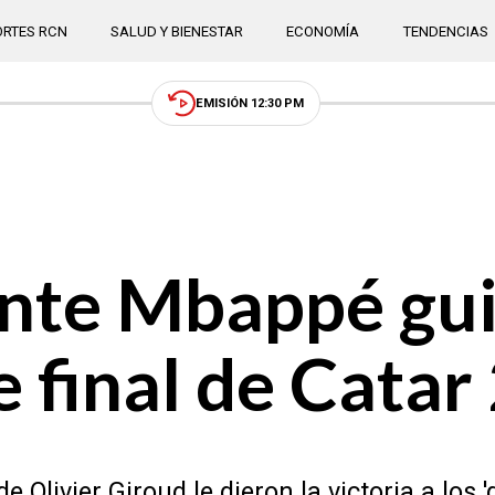
RTES RCN
SALUD Y BIENESTAR
ECONOMÍA
TENDENCIAS
EMISIÓN 12:30 PM
nte Mbappé gui
e final de Cata
Olivier Giroud le dieron la victoria a los '