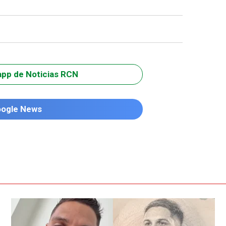
app de Noticias RCN
oogle News