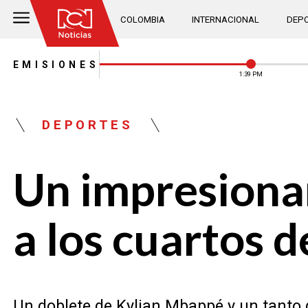
COLOMBIA
INTERNACIONAL
DEPO
EMISIONES
1:39 PM
DEPORTES
Un impresiona
a los cuartos d
Un doblete de Kylian Mbappé y un tanto de 